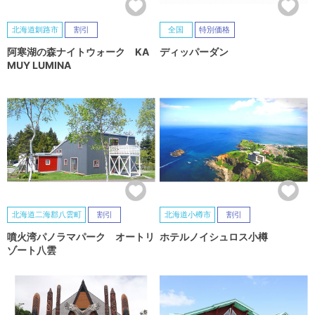
北海道釧路市
割引
全国
特別価格
阿寒湖の森ナイトウォーク KA
ディッパーダン
MUY LUMINA
北海道二海郡八雲町
割引
北海道小樽市
割引
噴火湾パノラマパーク オートリ
ホテルノイシュロス小樽
ゾート八雲