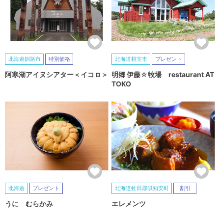
北海道釧路市
特別価格
北海道根室市
プレゼント
阿寒湖アイヌシアター＜イコㇿ＞
明郷 伊藤☆牧場 restaurant AT
TOKO
北海道
プレゼント
北海道虻田郡倶知安町
割引
うに むらかみ
エレメンツ