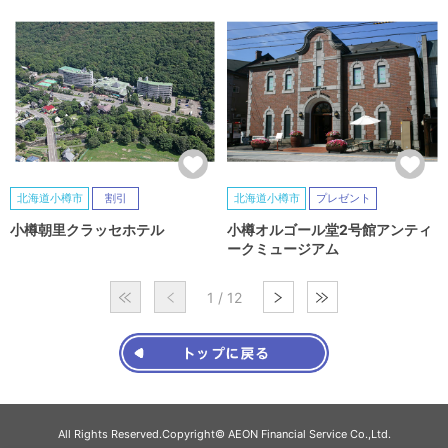
北海道小樽市
割引
北海道小樽市
プレゼント
小樽朝里クラッセホテル
小樽オルゴール堂2号館アンティ
ークミュージアム
1 / 12
All Rights Reserved.Copyright© AEON Financial Service Co.,Ltd.