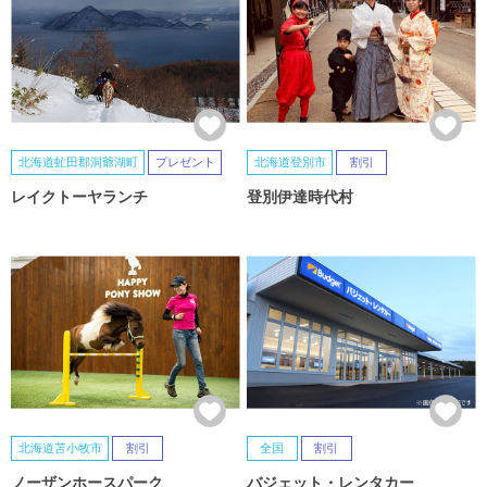
北海道虻田郡洞爺湖町
プレゼント
北海道登別市
割引
レイクトーヤランチ
登別伊達時代村
北海道苫小牧市
割引
全国
割引
ノーザンホースパーク
バジェット・レンタカー