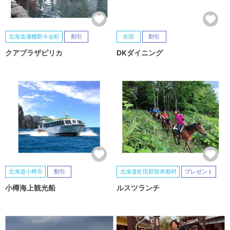
北海道瀬棚郡今金町
割引
全国
割引
クアプラザピリカ
DKダイニング
北海道小樽市
割引
北海道虻田郡留寿都村
プレゼント
小樽海上観光船
ルスツランチ