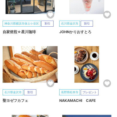
神奈川県横浜市保土ケ谷区
割引
石川県金沢市
割引
自家焙煎☆星川珈琲
JOHNかりおすとろ
石川県金沢市
割引
長野県松本市
プレゼント
聖ヨゼフカフェ
NAKAMACHI CAFE