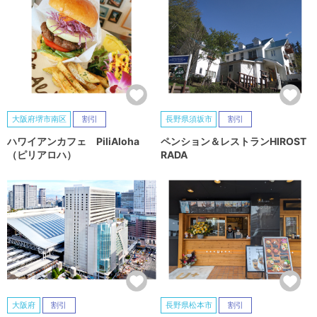
大阪府堺市南区
割引
長野県須坂市
割引
ハワイアンカフェ PiliAloha
ペンション＆レストランHIROST
（ピリアロハ）
RADA
大阪府
割引
長野県松本市
割引