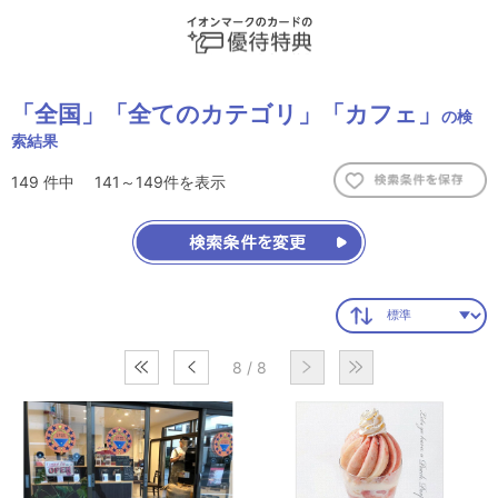
「全国」
「全てのカテゴリ」
「カフェ」
の検
索結果
149
件中
141～149
件を表示
8 / 8