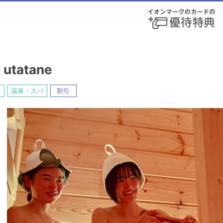
utatane
区
温泉・スパ
割引