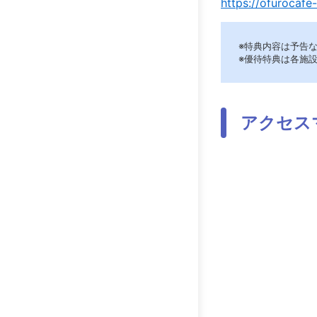
https://ofurocafe
※特典内容は予告
※優待特典は各施
アクセス