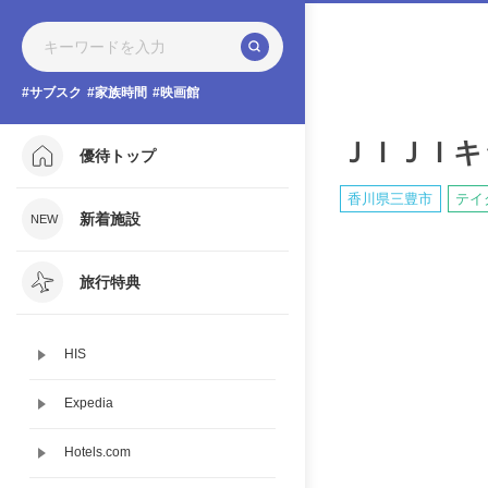
サブスク
家族時間
映画館
ＪＩＪＩキ
優待トップ
香川県三豊市
テイ
新着施設
旅行特典
HIS
Expedia
Hotels.com