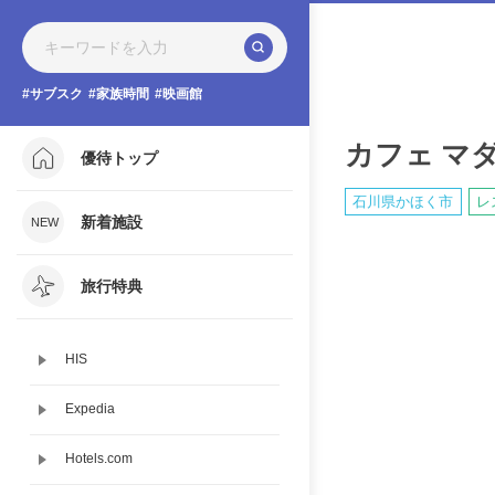
サブスク
家族時間
映画館
カフェ マ
優待トップ
石川県かほく市
レ
新着施設
旅行特典
HIS
Expedia
Hotels.com