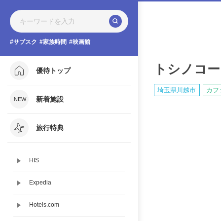
サブスク
家族時間
映画館
トシノコー
優待トップ
埼玉県川越市
カフ
新着施設
旅行特典
HIS
Expedia
Hotels.com