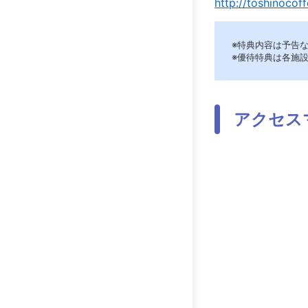
http://toshinocof
※特典内容は予告
※優待特典は各施
アクセス