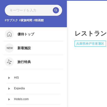
サブスク
家族時間
映画館
レストラン
優待トップ
兵庫県神戸市東灘区
新着施設
旅行特典
HIS
Expedia
Hotels.com