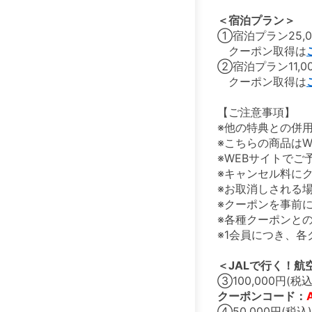
＜宿泊プラン＞
①宿泊プラン25,
クーポン取得は
②宿泊プラン11,
クーポン取得は
【ご注意事項】
※他の特典との併
※こちらの商品は
※WEBサイトで
※キャンセル料に
※お取消しされる
※クーポンを事前
※各種クーポンと
※1会員につき、
＜JALで行く！航
③100,000円(
クーポンコード：
④50,000円(税