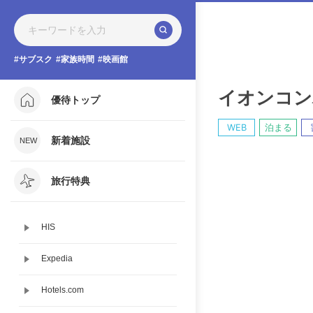
サブスク
家族時間
映画館
イオンコン
優待トップ
WEB
泊まる
新着施設
旅行特典
HIS
Expedia
Hotels.com