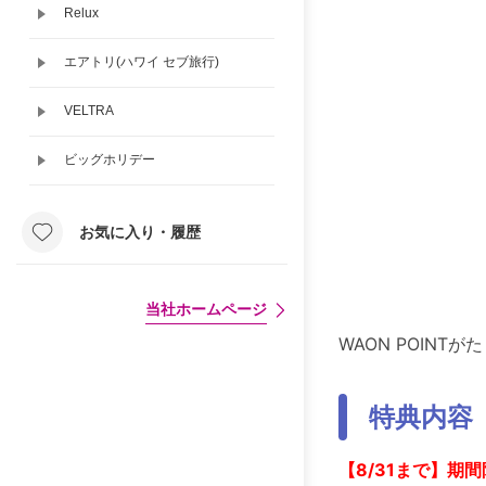
Relux
エアトリ(ハワイ セブ旅行)
VELTRA
ビッグホリデー
お気に入り・履歴
当社ホームページ
WAON POINT
特典内容
【8/31まで】期